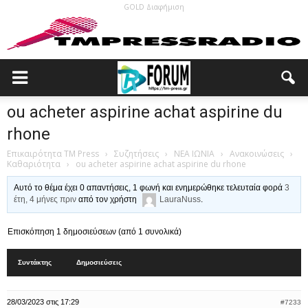
GOLD Διαφήμιση
ou acheter aspirine achat aspirine du
rhone
Επικαιρότητα TM Press
›
Συζητήσεις
›
ΝΕΑ ΙΩΝΙΑ
›
Ανακοινώσεις
›
Καθαριότητα
›
ou acheter aspirine achat aspirine du rhone
Αυτό το θέμα έχει 0 απαντήσεις, 1 φωνή και ενημερώθηκε τελευταία φορά
3
έτη, 4 μήνες πριν
από τον χρήστη
LauraNuss
.
Επισκόπηση 1 δημοσιεύσεων (από 1 συνολικά)
Συντάκτης
Δημοσιεύσεις
28/03/2023 στις 17:29
#7233