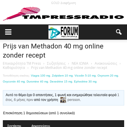
GOLD Διαφήμιση
Prijs van Methadon 40 mg online
zonder recept
Επικαιρότητα TM Press
›
Συζητήσεις
›
ΝΕΑ ΙΩΝΙΑ
›
Ανακοινώσεις
›
Καθαριότητα
›
Prijs van Methadon 40 mg online zonder recept
Τοποθέτηση ετικέτας:
Viagra 100 mg
,
Zolpidem 10 mg
,
Vicodin 5-10 mg
,
Oxynorm 20 mg
,
Oxycontin 40 mg
,
Duromine 40 mg
,
Dexedrine 15 mg
,
Ephedrine 30 mg
Αυτό το θέμα έχει 0 απαντήσεις, 1 φωνή και ενημερώθηκε τελευταία φορά
1
έτος, 6 μήνες πριν
από τον χρήστη
persson
.
Επισκόπηση 1 δημοσιεύσεων (από 1 συνολικά)
Συντάκτης
Δημοσιεύσεις