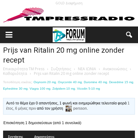
GOLD Διαφήμιση
Prijs van Ritalin 20 mg online zonder
recept
Επικαιρότητα TM Press
›
Συζητήσεις
›
ΝΕΑ ΙΩΝΙΑ
›
Ανακοινώσεις
›
Καθαριότητα
›
Prijs van Ritalin 20 mg online zonder recept
Τοποθέτηση ετικέτας:
Oxynorm 20 mg
,
Oxycontin 40 mg
,
Duromine 40 mg
,
Dexedrine 15 mg
,
Ephedrine 30 mg
,
Viagra 100 mg
,
Zolpidem 10 mg
,
Vicodin 5-10 mg
Αυτό το θέμα έχει 0 απαντήσεις, 1 φωνή και ενημερώθηκε τελευταία φορά
1
έτος, 6 μήνες πριν
από τον χρήστη
persson
.
Επισκόπηση 1 δημοσιεύσεων (από 1 συνολικά)
Συντάκτης
Δημοσιεύσεις