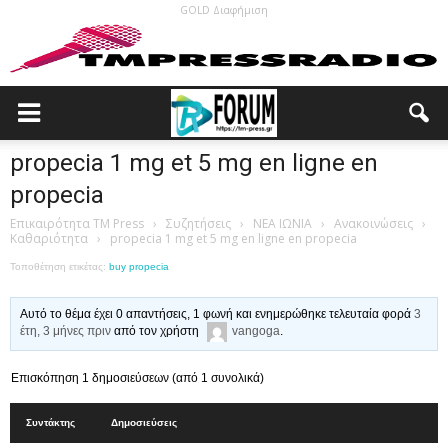
GOLD Διαφήμιση
propecia 1 mg et 5 mg en ligne en
propecia
Επικαιρότητα TM Press
›
Συζητήσεις
›
ΝΕΑ ΙΩΝΙΑ
›
Ανακοινώσεις
›
Καθαριότητα
›
propecia 1 mg et 5 mg en ligne en propecia
Τοποθέτηση ετικέτας:
buy propecia
Αυτό το θέμα έχει 0 απαντήσεις, 1 φωνή και ενημερώθηκε τελευταία φορά
3
έτη, 3 μήνες πριν
από τον χρήστη
vangoga
.
Επισκόπηση 1 δημοσιεύσεων (από 1 συνολικά)
Συντάκτης
Δημοσιεύσεις