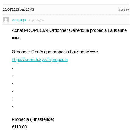
25/04/2023 στις 23:43
#16139
vangoga
Συμμετέχων
Achat PROPECIA! Ordonner Générique propecia Lausanne
==>
Ordonner Générique propecia Lausanne ==>
http://7search.xyz/fr/propecia
.
.
.
.
.
.
Propecia (Finastéride)
€113.00