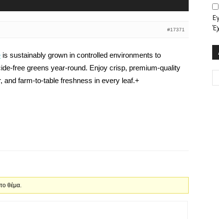
Ε
Έ
#17371
e
is sustainably grown in controlled environments to
ticide-free greens year-round. Enjoy crisp, premium-quality
, and farm-to-table freshness in every leaf.+
 το θέμα.