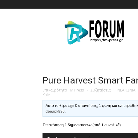
T.M.
Press
Pure Harvest Smart Fa
Επικαιρότητα TM Press
›
Συζητήσεις
›
ΝΕΑ ΙΩΝΙΑ
Kale
Αυτό το θέμα έχει 0 απαντήσεις, 1 φωνή και ενημερώθη
deeapk836
.
Επισκόπηση 1 δημοσιεύσεων (από 1 συνολικά)