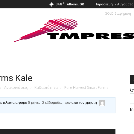
C
34.8
Παρασκευή, 7 Αυγούστου
Athens, GR
GOLD Διαφήμιση
rms Kale
›
Ανακοινώσεις
›
Καθαριότητα
›
Pure Harvest Smart Farms
Ό
κε τελευταία φορά
8 μήνες, 2 εβδομάδες πριν
από τον χρήστη
Κ