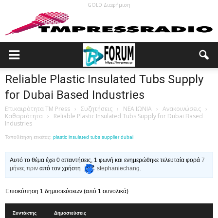
GOLD Διαφήμιση
Reliable Plastic Insulated Tubs Supply
for Dubai Based Industries
Επικαιρότητα TM Press
›
Συζητήσεις
›
ΝΕΑ ΙΩΝΙΑ
›
Ανακοινώσεις
›
Καθαριότητα
›
Reliable Plastic Insulated Tubs Supply for Dubai Based
Industries
Τοποθέτηση ετικέτας:
plastic insulated tubs supplier dubai
Αυτό το θέμα έχει 0 απαντήσεις, 1 φωνή και ενημερώθηκε τελευταία φορά
7
μήνες πριν
από τον χρήστη
stephaniechang
.
Επισκόπηση 1 δημοσιεύσεων (από 1 συνολικά)
Συντάκτης
Δημοσιεύσεις