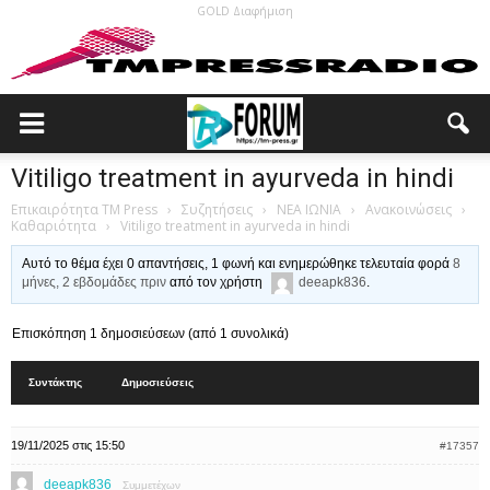
GOLD Διαφήμιση
Vitiligo treatment in ayurveda in hindi
Επικαιρότητα TM Press
›
Συζητήσεις
›
ΝΕΑ ΙΩΝΙΑ
›
Ανακοινώσεις
›
Καθαριότητα
›
Vitiligo treatment in ayurveda in hindi
Αυτό το θέμα έχει 0 απαντήσεις, 1 φωνή και ενημερώθηκε τελευταία φορά
8
μήνες, 2 εβδομάδες πριν
από τον χρήστη
deeapk836
.
Επισκόπηση 1 δημοσιεύσεων (από 1 συνολικά)
Συντάκτης
Δημοσιεύσεις
19/11/2025 στις 15:50
#17357
deeapk836
Συμμετέχων