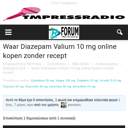
GOLD Διαφήμιση
Waar Diazepam Valium 10 mg online
kopen zonder recept
Επικαιρότητα TM Press
›
Συζητήσεις
›
ΝΕΑ ΙΩΝΙΑ
›
Ανακοινώσεις
›
Καθαριότητα
›
Waar Diazepam Valium 10 mg online kopen zonder
recept
Τοποθέτηση ετικέτας:
Ephedrine 30 mg
,
Viagra 100 mg
,
Zolpidem 10 mg
,
Vicodin 5-10 mg
,
Oxynorm 20 mg
,
Oxycontin 40 mg
,
Duromine 40 mg
,
Dexedrine 15 mg
Αυτό το θέμα έχει 0 απαντήσεις, 1 φωνή και ενημερώθηκε τελευταία φορά
1
έτος, 7 μήνες πριν
από τον χρήστη
persson
.
Επισκόπηση 1 δημοσιεύσεων (από 1 συνολικά)