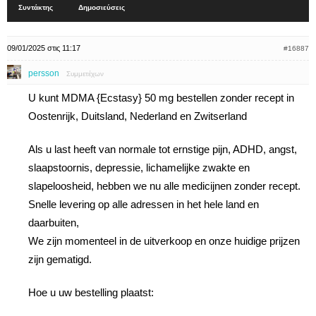
Συντάκτης
Δημοσιεύσεις
09/01/2025 στις 11:17
#16887
persson
Συμμετέχων
U kunt MDMA {Ecstasy} 50 mg bestellen zonder recept in
Oostenrijk, Duitsland, Nederland en Zwitserland
Als u last heeft van normale tot ernstige pijn, ADHD, angst,
slaapstoornis, depressie, lichamelijke zwakte en
slapeloosheid, hebben we nu alle medicijnen zonder recept.
Snelle levering op alle adressen in het hele land en
daarbuiten,
We zijn momenteel in de uitverkoop en onze huidige prijzen
zijn gematigd.
Hoe u uw bestelling plaatst: