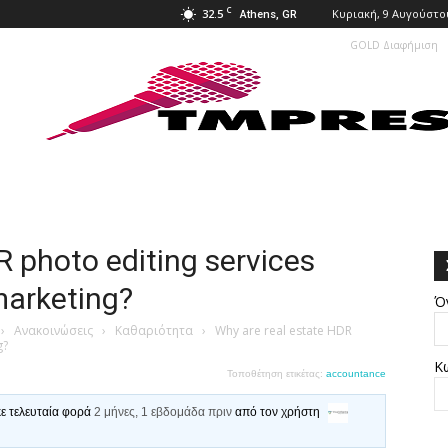
C
32.5
Κυριακή, 9 Αυγούστο
Athens, GR
GOLD Διαφήμιση
R photo editing services
marketing?
Ό
›
Ανακοινώσεις
›
Καθαριότητα
›
Why are real estate HDR
g?
Κ
Τοποθέτηση ετικέτας:
accountance
κε τελευταία φορά
2 μήνες, 1 εβδομάδα πριν
από τον χρήστη