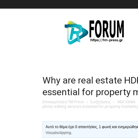
T.M.
Press
Why are real estate HD
essential for property 
Επικαιρότητα TM Press
›
Συζητήσεις
›
ΝΕΑ ΙΩΝΙΑ
photo editing services essential for property marketin
Αυτό το θέμα έχει 0 απαντήσεις, 1 φωνή και ενημερώθη
Visualsclipping
.