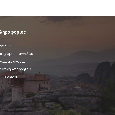
ληροφορίες
γγελίες
αταχώρηση αγγελίας
καιρίες αγοράς
ολιτική Απορρήτου
πικοινωνία