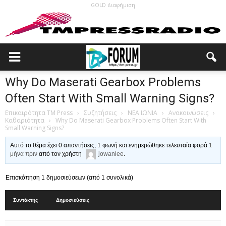
GOLD Διαφήμιση
Why Do Maserati Gearbox Problems
Often Start With Small Warning Signs?
Επικαιρότητα TM Press
›
Συζητήσεις
›
ΝΕΑ ΙΩΝΙΑ
›
Ανακοινώσεις
›
Καθαριότητα
›
Why Do Maserati Gearbox Problems Often Start With
Small Warning Signs?
Αυτό το θέμα έχει 0 απαντήσεις, 1 φωνή και ενημερώθηκε τελευταία φορά
1
μήνα πριν
από τον χρήστη
jowanlee
.
Επισκόπηση 1 δημοσιεύσεων (από 1 συνολικά)
Συντάκτης
Δημοσιεύσεις