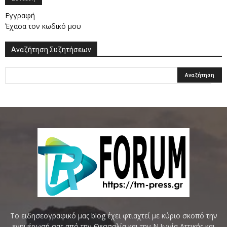
Εγγραφή
Έχασα τον κωδικό μου
Αναζήτηση Συζητήσεων
Το ειδησεογραφικό μας blog έχει φτιαχτεί με κύριο σκοπό την
ενημέρωσή σας από την Θεσσαλία και την Ν.Ιωνία Αττικής και