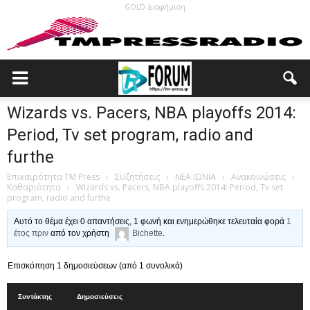
GOLD Διαφήμιση
Wizards vs. Pacers, NBA playoffs 2014:
Period, Tv set program, radio and
furthe
Επικαιρότητα TM Press
›
Συζητήσεις
›
ΝΕΑ ΙΩΝΙΑ
›
Ανακοινώσεις
›
Καθαριότητα
›
Wizards vs. Pacers, NBA playoffs 2014: Period, Tv set
program, radio and furthe
Αυτό το θέμα έχει 0 απαντήσεις, 1 φωνή και ενημερώθηκε τελευταία φορά
1
έτος πριν
από τον χρήστη
Bichette
.
Επισκόπηση 1 δημοσιεύσεων (από 1 συνολικά)
Συντάκτης
Δημοσιεύσεις