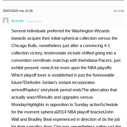
25/07/2025 στις 10:39
#17258
Bichette
Συμμετέχων
Several individuals preferred the Washington Wizards
towards acquire their initial-spherical collection versus the
Chicago Bulls, nonetheless just after a convincing 4-1
collection victory, testimonials include shifted going into a
convention semifinals matchup with theIndiana Pacers. just
exhibit present: none;A lot more upon the NBA playoffs
Which playoff loser is established in just the foreseeable
future?DeAndre Jordan’s instant incorporates
arrivedRaptors’ storybook period endsThe altercation that
actually wasn’tResults and upgrades versus
MondayHighlights in opposition to Sunday actionSchedule
for the moment spherical2014 NBA playoff bracketJohn
Wall and Bradley Beal experienced in direction of do the job
for their specifics from Chicago, nevertheless within just the