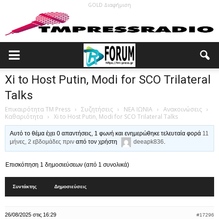
GOLD Διαφήμιση
Xi to Host Putin, Modi for SCO Trilateral
Talks
Επικαιρότητα TM Press
›
Συζητήσεις
›
ΝΕΑ ΙΩΝΙΑ
›
Ανακοινώσεις
›
Καθαριότητα
›
Xi to Host Putin, Modi for SCO Trilateral Talks
Αυτό το θέμα έχει 0 απαντήσεις, 1 φωνή και ενημερώθηκε τελευταία φορά
11
μήνες, 2 εβδομάδες πριν
από τον χρήστη
deeapk836
.
Επισκόπηση 1 δημοσιεύσεων (από 1 συνολικά)
Συντάκτης
Δημοσιεύσεις
26/08/2025 στις 16:29
#17296