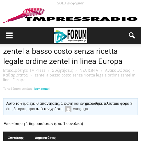
GOLD Διαφήμιση
zentel a basso costo senza ricetta
legale ordine zentel in linea Europa
Επικαιρότητα TM Press
›
Συζητήσεις
›
ΝΕΑ ΙΩΝΙΑ
›
Ανακοινώσεις
›
Καθαριότητα
›
zentel a basso costo senza ricetta legale ordine zentel in
linea Europa
Τοποθέτηση ετικέτας:
buy zentel
Αυτό το θέμα έχει 0 απαντήσεις, 1 φωνή και ενημερώθηκε τελευταία φορά
3
έτη, 3 μήνες πριν
από τον χρήστη
vangoga
.
Επισκόπηση 1 δημοσιεύσεων (από 1 συνολικά)
Συντάκτης
Δημοσιεύσεις