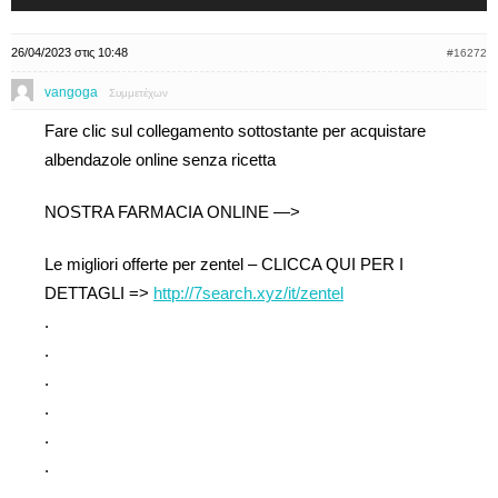
26/04/2023 στις 10:48
#16272
vangoga
Συμμετέχων
Fare clic sul collegamento sottostante per acquistare
albendazole online senza ricetta
NOSTRA FARMACIA ONLINE —>
Le migliori offerte per zentel – CLICCA QUI PER I
DETTAGLI =>
http://7search.xyz/it/zentel
.
.
.
.
.
.