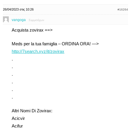
26/04/2023 στις 10:26
#16264
vangoga
Συμμετέχων
Acquista zovirax ==>
Meds per la tua famiglia – ORDINA ORA! —>
http://7search.xyz/it/zovirax
.
.
.
.
.
.
Altri Nomi Di Zovirax:
Acicvir
Acifur