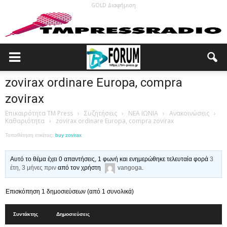
GOLD Διαφήμιση
zovirax ordinare Europa, compra
zovirax
Επικαιρότητα TM Press
›
Συζητήσεις
›
ΝΕΑ ΙΩΝΙΑ
›
Ανακοινώσεις
›
Καθαριότητα
›
zovirax ordinare Europa, compra zovirax
Τοποθέτηση ετικέτας:
buy zovirax
Αυτό το θέμα έχει 0 απαντήσεις, 1 φωνή και ενημερώθηκε τελευταία φορά
3
έτη, 3 μήνες πριν
από τον χρήστη
vangoga
.
Επισκόπηση 1 δημοσιεύσεων (από 1 συνολικά)
Συντάκτης
Δημοσιεύσεις