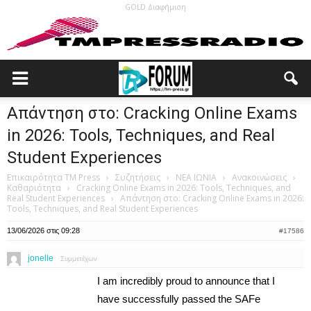
GOLD Διαφήμιση
Απάντηση στο: Cracking Online Exams
in 2026: Tools, Techniques, and Real
Student Experiences
Επικαιρότητα TM Press
›
Συζητήσεις
›
ΝΕΑ ΙΩΝΙΑ
›
Ανακοινώσεις
›
Καθαριότητα
›
Cracking Online Exams in 2026: Tools, Techniques, and
Real Student Experiences
›
Απάντηση στο: Cracking Online Exams in 2026:
Tools, Techniques, and Real Student Experiences
13/06/2026 στις 09:28
#17586
jonelle
Συμμετέχων
I am incredibly proud to announce that I
have successfully passed the SAFe