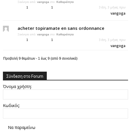
Ξεκίνησε από:
vangoga
στο:
Καθαριότητα
3 έτη, 3 μήνες πριν
1
1
vangoga
acheter topiramate en sans ordonnance
Ξεκίνησε από:
vangoga
στο:
Καθαριότητα
3 έτη, 3 μήνες πριν
1
1
vangoga
Προβολή 9 θεμάτων - 1 έως 9 (από 9 συνολικά)
Σύνδεση στο Forum
Όνομα χρήστη:
Κωδικός:
Να παραμείνω