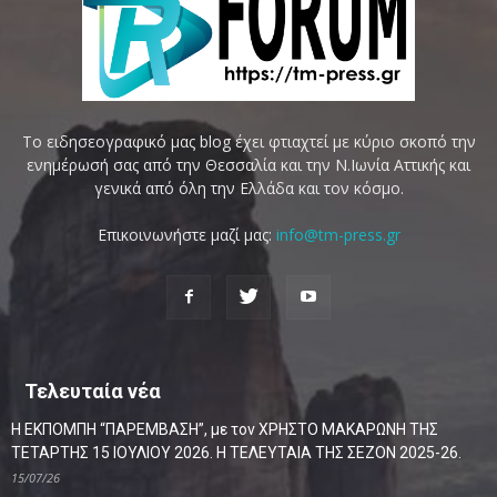
Το ειδησεογραφικό μας blog έχει φτιαχτεί με κύριο σκοπό την
ενημέρωσή σας από την Θεσσαλία και την Ν.Ιωνία Αττικής και
γενικά από όλη την Ελλάδα και τον κόσμο.
Επικοινωνήστε μαζί μας:
info@tm-press.gr
Τελευταία νέα
Η ΕΚΠΟΜΠΗ “ΠΑΡΕΜΒΑΣΗ”, με τον ΧΡΗΣΤΟ ΜΑΚΑΡΩΝΗ ΤΗΣ
ΤΕΤΑΡΤΗΣ 15 ΙΟΥΛΙΟΥ 2026. Η ΤΕΛΕΥΤΑΙΑ ΤΗΣ ΣΕΖΟΝ 2025-26.
15/07/26