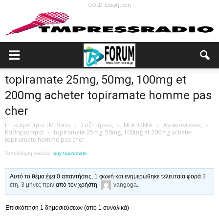
GOLD Διαφήμιση
topiramate 25mg, 50mg, 100mg et
200mg acheter topiramate homme pas
cher
Επικαιρότητα TM Press
›
Συζητήσεις
›
ΝΕΑ ΙΩΝΙΑ
›
Ανακοινώσεις
›
Καθαριότητα
›
topiramate 25mg, 50mg, 100mg et 200mg acheter
topiramate homme pas cher
Τοποθέτηση ετικέτας:
buy topiramate
Αυτό το θέμα έχει 0 απαντήσεις, 1 φωνή και ενημερώθηκε τελευταία φορά
3
έτη, 3 μήνες πριν
από τον χρήστη
vangoga
.
Επισκόπηση 1 δημοσιεύσεων (από 1 συνολικά)