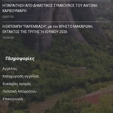
Η ΠΑΡΑΙΤΗΣΗ ΑΠΟ ΔΗΜΟΤΙΚΟΣ ΣΥΜΒΟΥΛΟΣ ΤΟΥ ΑΝΤΩΝΗ
ΚΑΡΒΟΥΝΙΑΡΗ.
03/07/26
Η ΕΚΠΟΜΠΗ “ΠΑΡΕΜΒΑΣΗ”, με τον ΧΡΗΣΤΟ ΜΑΚΑΡΩΝΗ,
ΕΚΤΑΚΤΩΣ ΤΗΣ ΤΡΙΤΗΣ 16 ΙΟΥΝΙΟΥ 2026.
16/06/26
Πληροφορίες
Αγγελίες
Καταχώρηση αγγελίας
Ευκαιρίες αγοράς
Πολιτική Απορρήτου
Επικοινωνία