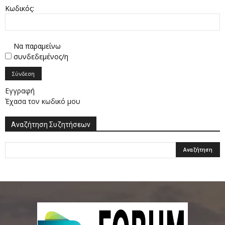
Κωδικός:
Να παραμείνω
συνδεδεμένος/η
Σύνδεση
Εγγραφή
Έχασα τον κωδικό μου
Αναζήτηση Συζητήσεων