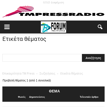
GOLD Διαφήμιση
Ετικέτα θέματος
Επικαιρότητα TM Press
›
Συζητήσεις
›
Ετικέτα θέματος
Προβολή θέματος 1 (από 1 συνολικά)
ΘΈΜΑ
Φωνές
Δημοσιεύσεις
Τελευταίο άρθρο