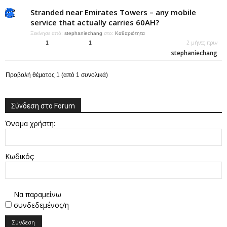
Stranded near Emirates Towers – any mobile
service that actually carries 60AH?
Ξεκίνησε από:
stephaniechang
στο:
Καθαριότητα
2 μήνες πριν
1
1
stephaniechang
Προβολή θέματος 1 (από 1 συνολικά)
Σύνδεση στο Forum
Όνομα χρήστη:
Κωδικός:
Να παραμείνω
συνδεδεμένος/η
Σύνδεση