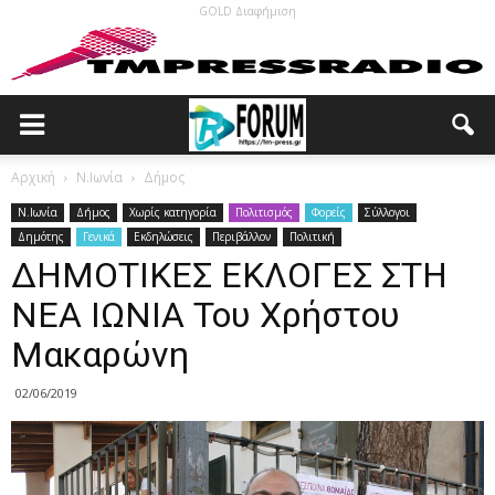
GOLD Διαφήμιση
Αρχική
N.Ιωνία
Δήμος
N.Ιωνία
Δήμος
Χωρίς κατηγορία
Πολιτισμός
Φορείς
Σύλλογοι
Δημότης
Γενικά
Εκδηλώσεις
Περιβάλλον
Πολιτική
ΔΗΜΟΤΙΚΕΣ ΕΚΛΟΓΕΣ ΣΤΗ
ΝΕΑ ΙΩΝΙΑ Του Χρήστου
Μακαρώνη
02/06/2019