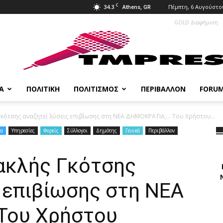
C
34.3
Πέμπτη, 6 Αυγούστο
Athens, GR
GOLD Διαφήμιση
Α
ΠΟΛΙΤΙΚΉ
ΠΟΛΙΤΙΣΜΌΣ
ΠΕΡΙΒΆΛΛΟΝ
FORU
κότσης αναζητεί λύσεις επιβίωσης στη ΝΕΑ ΔΗΜΟΚΡΑΤΙΑ;… Του Χρήστου...
ία
Υπηρεσίες
Φορείς
Σύλλογοι
Δημότης
Γενικά
Περιβάλλον
ακλής Γκότσης
 επιβίωσης στη ΝΕΑ
Του Χρήστου