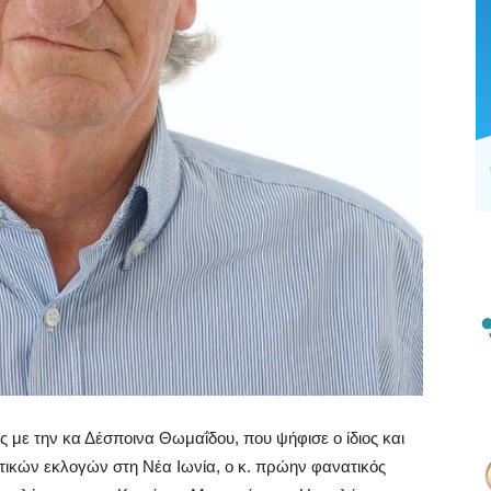
ς με την κα Δέσποινα Θωμαΐδου, που ψήφισε ο ίδιος και
τικών εκλογών στη Νέα Ιωνία, ο κ. πρώην φανατικός