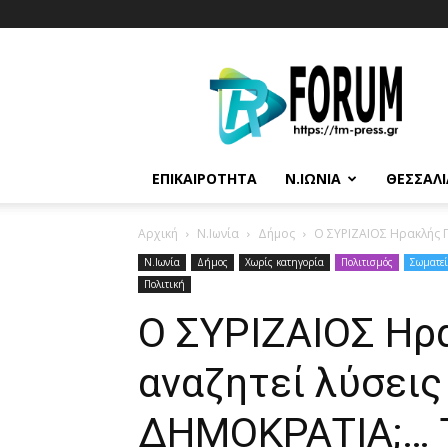
T.M.
Press
ΕΠΙΚΑΙΡΌΤΗΤΑ
Ν.ΙΩΝΊΑ
ΘΕΣΣΑΛΊ
Αρχική
N.Ιωνία
Δήμος
Ο ΣΥΡΙΖΑΙΟΣ Ηρακλής Γ
N.Ιωνία
Δήμος
Χωρίς κατηγορία
Πολιτισμός
Σωματε
Πολιτική
Ο ΣΥΡΙΖΑΙΟΣ Ηρ
αναζητεί λύσεις
ΔΗΜΟΚΡΑΤΙΑ;… 